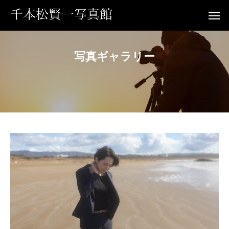
写
真
ギ
ャ
ラ
リ
ー